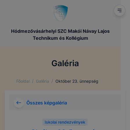
Hódmezővásárhelyi SZC Makói Návay Lajos
Technikum és Kollégium
Galéria
/
/
Főoldal
Galéria
Október 23. ünnepség
Összes képgaléria
Iskolai rendezvények