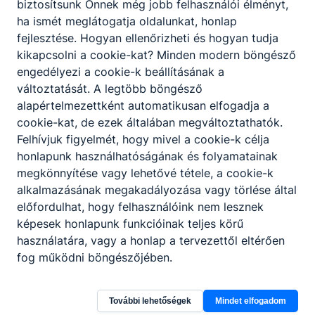
biztosítsunk Önnek még jobb felhasználói élményt,
ha ismét meglátogatja oldalunkat, honlap
fejlesztése. Hogyan ellenőrizheti és hogyan tudja
kikapcsolni a cookie-kat? Minden modern böngésző
engedélyezi a cookie-k beállításának a
változtatását. A legtöbb böngésző
alapértelmezettként automatikusan elfogadja a
cookie-kat, de ezek általában megváltoztathatók.
Felhívjuk figyelmét, hogy mivel a cookie-k célja
honlapunk használhatóságának és folyamatainak
megkönnyítése vagy lehetővé tétele, a cookie-k
alkalmazásának megakadályozása vagy törlése által
előfordulhat, hogy felhasználóink nem lesznek
képesek honlapunk funkcióinak teljes körű
használatára, vagy a honlap a tervezettől eltérően
fog működni böngészőjében.
További lehetőségek
Mindet elfogadom