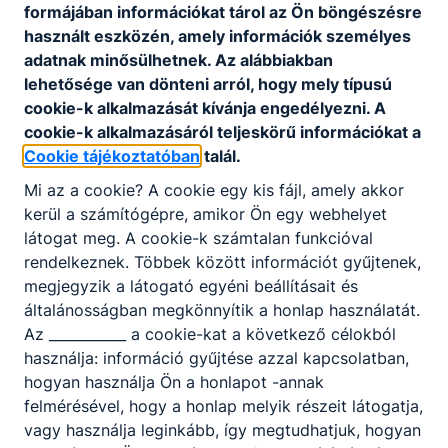
formájában információkat tárol az Ön böngészésre
használt eszközén, amely információk személyes
adatnak minősülhetnek. Az alábbiakban
lehetősége van dönteni arról, hogy mely típusú
cookie-k alkalmazását kívánja engedélyezni. A
cookie-k alkalmazásáról teljeskörű információkat a
Cookie tájékoztatóban
talál.
Mi az a cookie? A cookie egy kis fájl, amely akkor
kerül a számítógépre, amikor Ön egy webhelyet
látogat meg. A cookie-k számtalan funkcióval
rendelkeznek. Többek között információt gyűjtenek,
megjegyzik a látogató egyéni beállításait és
általánosságban megkönnyítik a honlap használatát.
Az ___________ a cookie-kat a következő célokból
használja: információ gyűjtése azzal kapcsolatban,
hogyan használja Ön a honlapot -annak
felmérésével, hogy a honlap melyik részeit látogatja,
vagy használja leginkább, így megtudhatjuk, hogyan