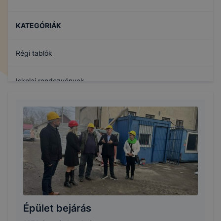
KATEGÓRIÁK
Régi tablók
Iskolai rendezvények
8. osztályos diákoknak
Épület bejárás