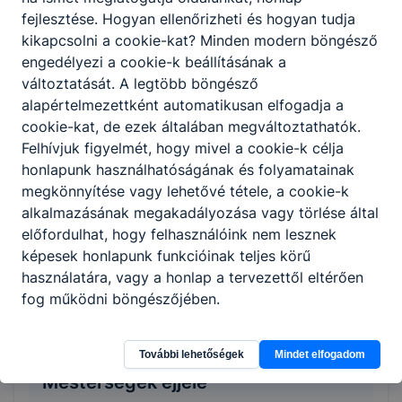
fejlesztése. Hogyan ellenőrizheti és hogyan tudja
kikapcsolni a cookie-kat? Minden modern böngésző
engedélyezi a cookie-k beállításának a
Iskolai rendezvények
változtatását. A legtöbb böngésző
Karácsonyi ünnepség 2022
alapértelmezettként automatikusan elfogadja a
2022. december 22.
admin
cookie-kat, de ezek általában megváltoztathatók.
Felhívjuk figyelmét, hogy mivel a cookie-k célja
honlapunk használhatóságának és folyamatainak
megkönnyítése vagy lehetővé tétele, a cookie-k
alkalmazásának megakadályozása vagy törlése által
előfordulhat, hogy felhasználóink nem lesznek
képesek honlapunk funkcióinak teljes körű
használatára, vagy a honlap a tervezettől eltérően
fog működni böngészőjében.
8. osztályos diákoknak
További lehetőségek
Mindet elfogadom
Mesterségek éjjele