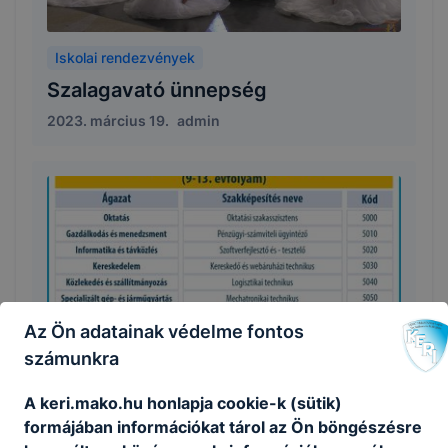
Iskolai rendezvények
Szalagavató ünnepség
2023. március 19.
admin
Az Ön adatainak védelme fontos
számunkra
2023-ban induló képzéseink
A keri.mako.hu honlapja cookie-k (sütik)
2023. január 20.
admin
formájában információkat tárol az Ön böngészésre