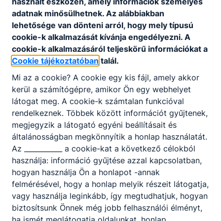
használt eszközén, amely információk személyes
adatnak minősülhetnek. Az alábbiakban
lehetősége van dönteni arról, hogy mely típusú
cookie-k alkalmazását kívánja engedélyezni. A
cookie-k alkalmazásáról teljeskörű információkat a
Cookie tájékoztatóban
talál.
Mi az a cookie? A cookie egy kis fájl, amely akkor
kerül a számítógépre, amikor Ön egy webhelyet
látogat meg. A cookie-k számtalan funkcióval
Karácsonyi adománygyűjtés
rendelkeznek. Többek között információt gyűjtenek,
megjegyzik a látogató egyéni beállításait és
2022. december 22.
admin
általánosságban megkönnyítik a honlap használatát.
Az ___________ a cookie-kat a következő célokból
használja: információ gyűjtése azzal kapcsolatban,
hogyan használja Ön a honlapot -annak
felmérésével, hogy a honlap melyik részeit látogatja,
vagy használja leginkább, így megtudhatjuk, hogyan
biztosítsunk Önnek még jobb felhasználói élményt,
ha ismét meglátogatja oldalunkat, honlap