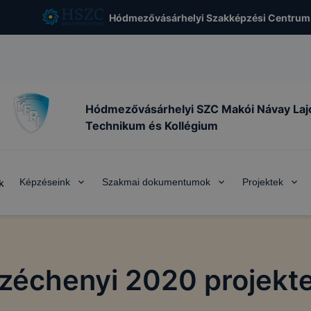
Hódmezővásárhelyi Szakképzési Centrum
Hódmezővásárhelyi SZC Makói Návay Laj
Technikum és Kollégium
Képzéseink
Szakmai dokumentumok
Projektek
k
zéchenyi 2020 projekt