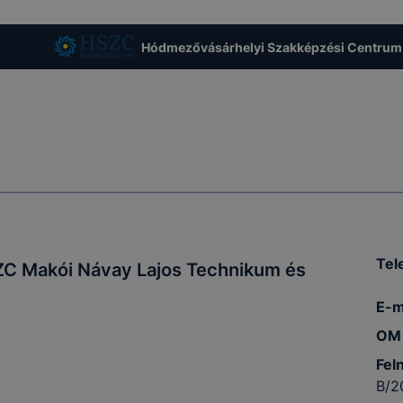
esek honlapunk funkcióinak teljes körű használatára, vagy
 eltérően fog működni böngészőjében.
Hódmezővásárhelyi Szakképzési Centrum
Tel
C Makói Návay Lajos Technikum és
E-m
OM 
Fel
B/2