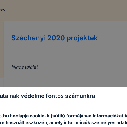
tek
Széchenyi 2020 projektek
Nincs találat
atainak védelme fontos számunkra
.hu honlapja cookie-k (sütik) formájában információkat t
e használt eszközén, amely információk személyes adat