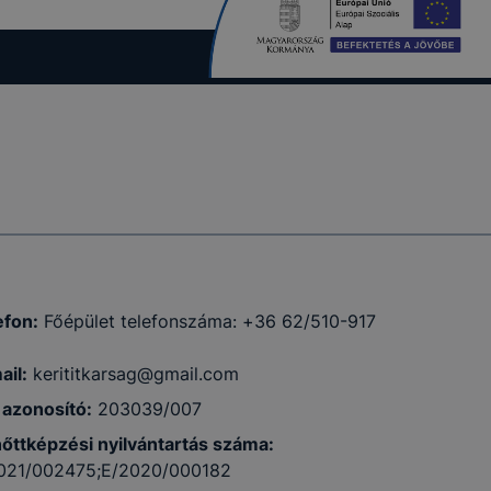
 a honlap a
efon:
Főépület telefonszáma: +36 62/510-917
ail:
kerititkarsag@gmail.com
azonosító:
203039/007
nőttképzési nyilvántartás száma:
021/002475;E/2020/000182