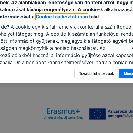
nek. Az alábbiakban lehetősége van dönteni arról, hogy m
lkalmazását kívánja engedélyezni. A cookie-k alkalmazásá
információkat a
Cookie tájékoztatóban
talál.
kie? A cookie egy kis fájl, amely akkor kerül a számítógép
helyet látogat meg. A cookie-k számtalan funkcióval rend
tt információt gyűjtenek, megjegyzik a látogató egyéni beá
sságban megkönnyítik a honlap használatát. Az ___________ 
kező célokból használja: információ gyűjtése azzal kapcso
nálja Ön a honlapot -annak felmérésével, hogy a honlap m
ogatja, vagy használja leginkább, így megtudhatjuk, hogyan
További lehetőségek
Mind
k Önnek még jobb felhasználói élményt, ha ismét meglátog
 honlap fejlesztése. Hogyan ellenőrizheti és hogyan tudja k
? Minden modern böngésző engedélyezi a cookie-k beállít
át. A legtöbb böngésző alapértelmezettként automatikusan
t, de ezek általában megváltoztathatók. Felhívjuk figyelmé
kie-k célja honlapunk használhatóságának és folyamataina
ése vagy lehetővé tétele, a cookie-k alkalmazásának
zása vagy törlése által előfordulhat, hogy felhasználóink