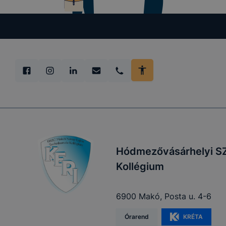
lesznek kép
tervezettől
Hódmezővásárhelyi SZ
Kollégium
6900 Makó, Posta u. 4-6
Órarend
KRÉTA