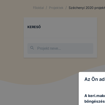
/
/
Főoldal
Projektek
Széchenyi 2020 projek
KERESŐ
Az Ön ad
A keri.mako
böngészésr