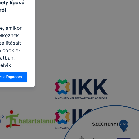
ely típusú
ról
re, amikor
elkeznek.
llításait
a cookie-
latban,
elyik
et elfogadom
atja
ikapcsolni a
ásának a
 elfogadja
t, hogy
k
 nem