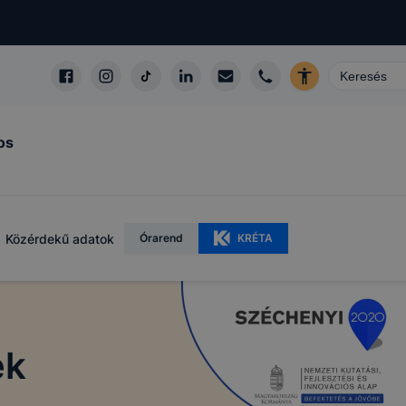
os
Közérdekű adatok
Órarend
KRÉTA
ek