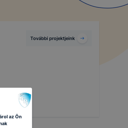
További projektjeink
árol az Ön
nak