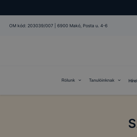
OM kód:
203039/007
|
6900 Makó, Posta u. 4-6
Rólunk
Tanulóinknak
Híre
S