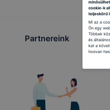
minősülhet
cookie-k a
teljeskörű 
Mi az a coo
Ön egy web
Többek közö
Partnereink
és általáno
kat a követ
hogyan hasz
részeit lát
biztosítsun
oldalunkat,
cookie-kat
változtatás
a cookie-ka
mivel a coo
megkönnyít
megakadályo