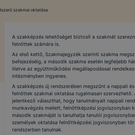
ndszerű szakmai oktatása
A szakképzés lehetőséget biztosít a szakmát szerez
felnőttek számára is.
Az első kettő, Szakmajegyzék szerinti szakma megsz
befejezéséig, a második szakma esetén legfeljebb hár
illetve az együttműködési megállapodással rendelkező
intézményben ingyenes.
A szakképzés új rendszerében megszűnt a nappali és e
felnőttek szakmai oktatása rugalmasan szervezhető. 
jelentkező választhat, hogy tanulmányait nappali ren
munkavégzés mellett, felnőttképzési jogviszonyban kív
második szakmáját is tanulhatja tanulói jogviszonyba
személyek oktatása felnőttképzési jogviszonyban tört
rendszerben tanulnak.