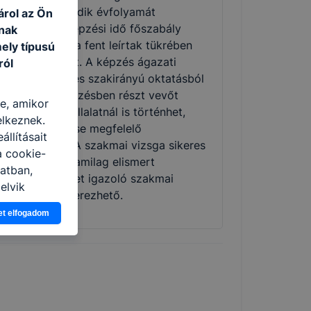
özépiskola tizedik évfolyamát
árol az Ön
lvégezték. A képzési idő főszabály
nak
zerint 2 év, de a fent leírtak tükrében
ely típusú
övidebb is lehet. A képzés ágazati
ról
lapoktatásból és szakirányú oktatásból
ll. Utóbbi a képzésben részt vevőt
re, amikor
oglalkoztató vállalatnál is történhet,
elkeznek.
unkaszerződése megfelelő
llításait
ódosításával. A szakmai vizsga sikeres
a cookie-
eljesítésével államilag elismert
latban,
zakképzettséget igazoló szakmai
elyik
izonyítvány szerezhető.
et elfogadom
atja
ikapcsolni a
ásának a
 elfogadja
t, hogy
k