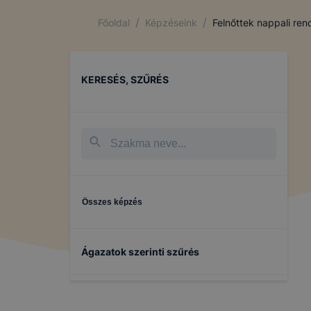
/
/
Főoldal
Képzéseink
Felnőttek nappali re
KERESÉS, SZŰRÉS
Összes képzés
Ágazatok szerinti szűrés