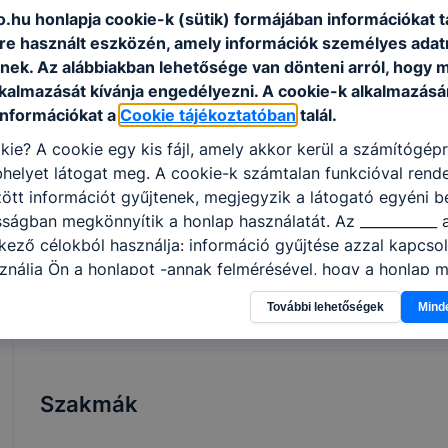
képzési idő főszabály szerint 2 év, de a
k
.hu honlapja cookie-k (sütik) formájában információkat t
fent leírtak szerint rövidebb is lehet. A
e
e használt eszközén, amely információk személyes adat
képzés ágazati alapoktatásból és
s
nek. Az alábbiakban lehetősége van dönteni arról, hogy m
szakirányú oktatásból áll. Utóbbi a
r
lkalmazását kívánja engedélyezni. A cookie-k alkalmazásá
képzésben részt vevőt foglalkoztató
a
információkat a
Cookie tájékoztatóban
talál.
vállalatnál is történhet,
á
kie? A cookie egy kis fájl, amely akkor kerül a számítógép
munkaszerződése megfelelő
f
helyet látogat meg. A cookie-k számtalan funkcióval rend
módosításával. A szakmai vizsga sikeres
m
tt információt gyűjtenek, megjegyzik a látogató egyéni beá
teljesítésével államilag elismert
m
sságban megkönnyítik a honlap használatát. Az ___________ 
szakképzettséget igazoló oklevelet
t
kező célokból használja: információ gyűjtése azzal kapcso
szerezhet a tanuló, illetve a képzésben
s
nálja Ön a honlapot -annak felmérésével, hogy a honlap m
részt vevő.
b
ogatja, vagy használja leginkább, így megtudhatjuk, hogyan
További lehetőségek
Mind
k Önnek még jobb felhasználói élményt, ha ismét meglátog
 honlap fejlesztése. Hogyan ellenőrizheti és hogyan tudja k
? Minden modern böngésző engedélyezi a cookie-k beállít
át. A legtöbb böngésző alapértelmezettként automatikusan
Szakmák
t, de ezek általában megváltoztathatók. Felhívjuk figyelmé
kie-k célja honlapunk használhatóságának és folyamataina