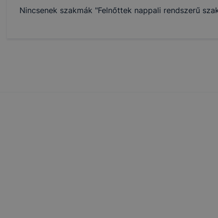
ése vagy lehetővé tétele, a cookie-k alkalmazásának
Nincsenek szakmák "Felnőttek nappali rendszerű szak
zása vagy törlése által előfordulhat, hogy felhasználóink
esek honlapunk funkcióinak teljes körű használatára, vagy
 eltérően fog működni böngészőjében.