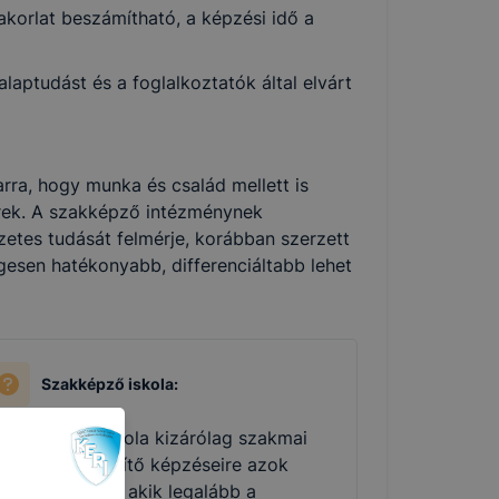
korlat beszámítható, a képzési idő a
aptudást és a foglalkoztatók által elvárt
rra, hogy munka és család mellett is
ek. A szakképző intézménynek
zetes tudását felmérje, korábban szerzett
gesen hatékonyabb, differenciáltabb lehet
Szakképző iskola:
 szakképző iskola kizárólag szakmai
izsgára felkészítő képzéseire azok
elentkezhetnek, akik legalább a