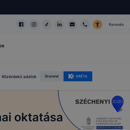
os
Közérdekű adatok
Órarend
KRÉTA
ai oktatása