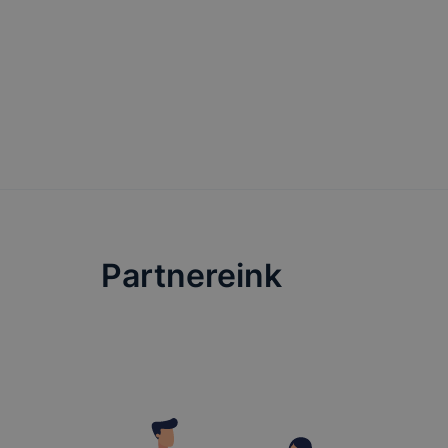
megkönnyít
megakadályo
lesznek kép
tervezettől
Partnereink