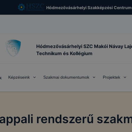
Hódmezővásárhelyi Szakképzési Centrum
Hódmezővásárhelyi SZC Makói Návay Laj
Technikum és Kollégium
Képzéseink
Szakmai dokumentumok
Projektek
k
nappali rendszerű szakm