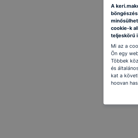
A keri.mako
böngészésr
minősülhet
cookie-k a
teljeskörű 
Mi az a coo
Ön egy web
Többek közö
és általáno
kat a követ
hogyan hasz
részeit lát
biztosítsun
oldalunkat,
cookie-kat
változtatás
a cookie-ka
mivel a coo