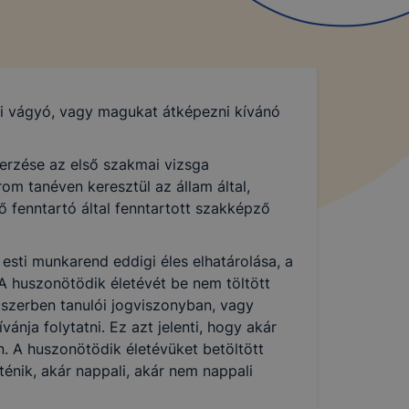
ni vágyó, vagy magukat átképezni kívánó
erzése az első szakmai vizsga
om tanéven keresztül az állam által,
 fenntartó által fenntartott szakképző
sti munkarend eddigi éles elhatárolása, a
A huszonötödik életévét be nem töltött
dszerben tanulói jogviszonyban, vagy
ánja folytatni. Ez azt jelenti, hogy akár
n. A huszonötödik életévüket betöltött
énik, akár nappali, akár nem nappali