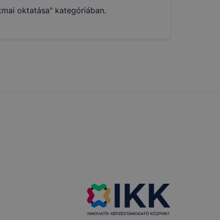
mai oktatása" kategóriában.
 nem
 a honlap a