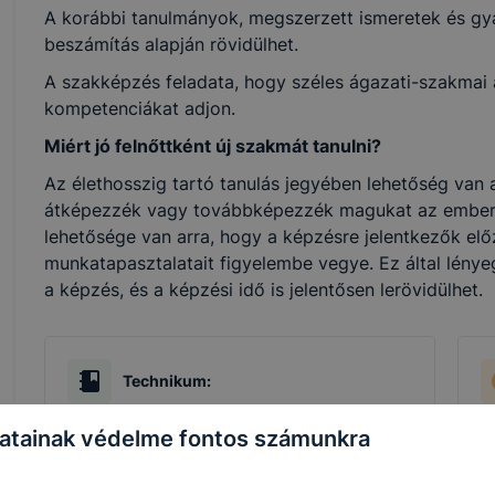
A korábbi tanulmányok, megszerzett ismeretek és gya
beszámítás alapján rövidülhet.
A szakképzés feladata, hogy széles ágazati-szakmai al
kompetenciákat adjon.
Miért jó felnőttként új szakmát tanulni?
Az élethosszig tartó tanulás jegyében lehetőség van a
átképezzék vagy továbbképezzék magukat az ember
lehetősége van arra, hogy a képzésre jelentkezők elő
munkatapasztalatait figyelembe vegye. Ez által lénye
a képzés, és a képzési idő is jelentősen lerövidülhet.
Technikum:
A technikum kizárólag szakmai vizsgára
A
atainak védelme fontos számunkra
felkészítő képzéseire érettségi
v
végzettséggel lehet jelentkezni. A
j