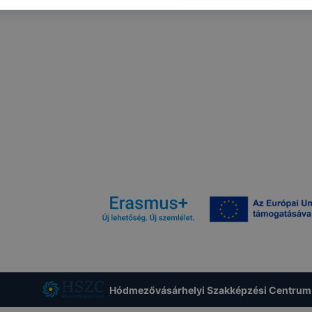
 honlap fejlesztése. Hogyan ellenőrizheti és hogyan tudja k
? Minden modern böngésző engedélyezi a cookie-k beállít
át. A legtöbb böngésző alapértelmezettként automatikusan
t, de ezek általában megváltoztathatók. Felhívjuk figyelmé
kie-k célja honlapunk használhatóságának és folyamataina
ése vagy lehetővé tétele, a cookie-k alkalmazásának
zása vagy törlése által előfordulhat, hogy felhasználóink
esek honlapunk funkcióinak teljes körű használatára, vagy
 eltérően fog működni böngészőjében.
Hódmezővásárhelyi Szakképzési Centrum