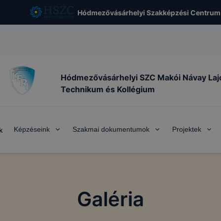
Hódmezővásárhelyi Szakképzési Centrum
Hódmezővásárhelyi SZC Makói Návay Laj
Technikum és Kollégium
Képzéseink
Szakmai dokumentumok
Projektek
k
Galéria