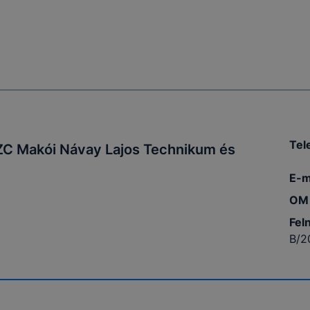
Tel
C Makói Návay Lajos Technikum és
E-m
OM 
Fel
B/2