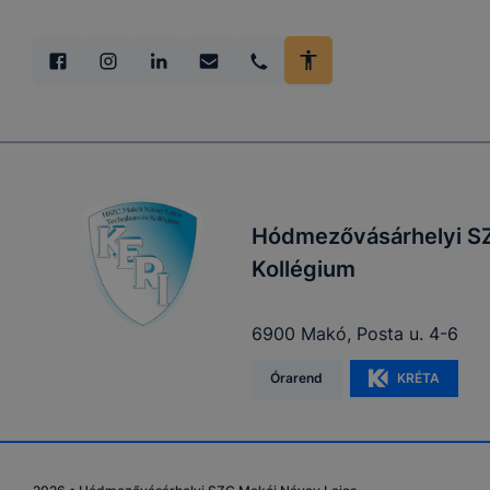
Hódmezővásárhelyi SZ
Kollégium
6900 Makó, Posta u. 4-6
Órarend
KRÉTA