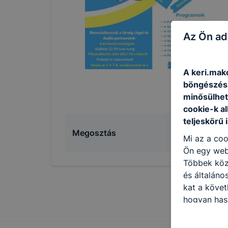
Az Ön ad
A keri.mako
böngészésr
minősülhet
cookie-k a
teljeskörű 
Megosztás
Mi az a coo
Ön egy web
Többek közö
és általáno
kat a követ
hogyan hasz
részeit lát
biztosítsun