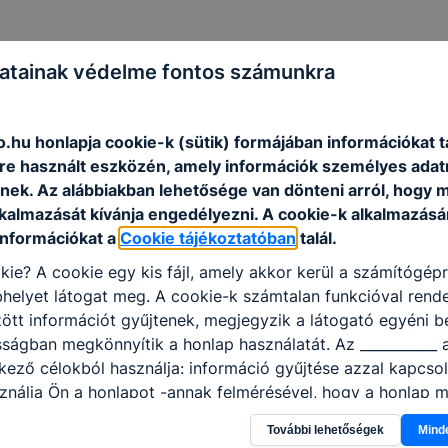
atainak védelme fontos számunkra
.hu honlapja cookie-k (sütik) formájában információkat t
e használt eszközén, amely információk személyes adat
nek. Az alábbiakban lehetősége van dönteni arról, hogy m
lkalmazását kívánja engedélyezni. A cookie-k alkalmazásá
információkat a
Cookie tájékoztatóban
talál.
kie? A cookie egy kis fájl, amely akkor kerül a számítógép
helyet látogat meg. A cookie-k számtalan funkcióval rend
tt információt gyűjtenek, megjegyzik a látogató egyéni beá
sságban megkönnyítik a honlap használatát. Az ___________ 
kező célokból használja: információ gyűjtése azzal kapcso
nálja Ön a honlapot -annak felmérésével, hogy a honlap m
ogatja, vagy használja leginkább, így megtudhatjuk, hogyan
További lehetőségek
Mind
k Önnek még jobb felhasználói élményt, ha ismét meglátog