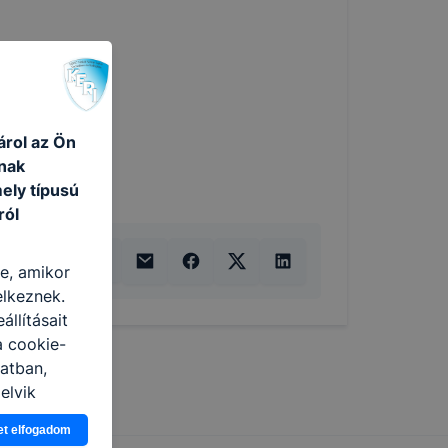
árol az Ön
nak
ely típusú
ról
re, amikor
elkeznek.
llításait
a cookie-
latban,
elyik
et elfogadom
atja