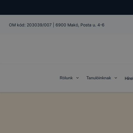
OM kód:
203039/007
|
6900 Makó, Posta u. 4-6
Rólunk
Tanulóinknak
Híre