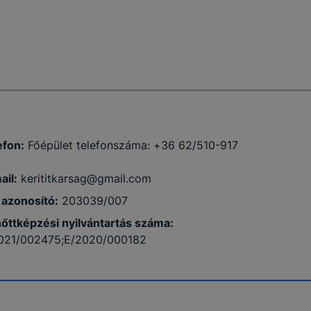
efon:
Főépület telefonszáma: +36 62/510-917
ail:
kerititkarsag@gmail.com
azonosító:
203039/007
nőttképzési nyilvántartás száma:
021/002475;E/2020/000182