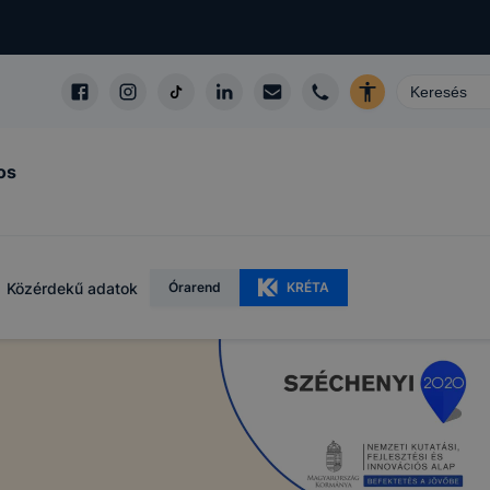
os
Közérdekű adatok
Órarend
KRÉTA