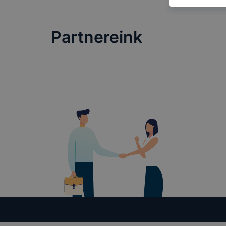
oldalunkat,
cookie-kat
Partnereink
változtatás
a cookie-ka
mivel a coo
megkönnyít
megakadályo
lesznek kép
tervezettől