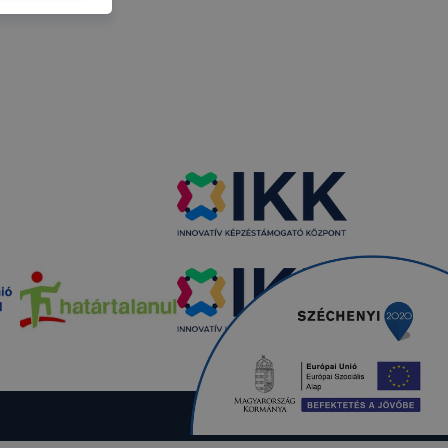
ikapcsolni a
ásának a
 elfogadja
t, hogy
k
 nem
 a honlap a