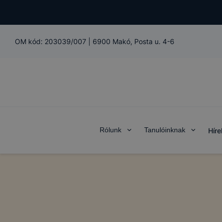
OM kód:
203039/007
|
6900 Makó, Posta u. 4-6
Rólunk
Tanulóinknak
Híre