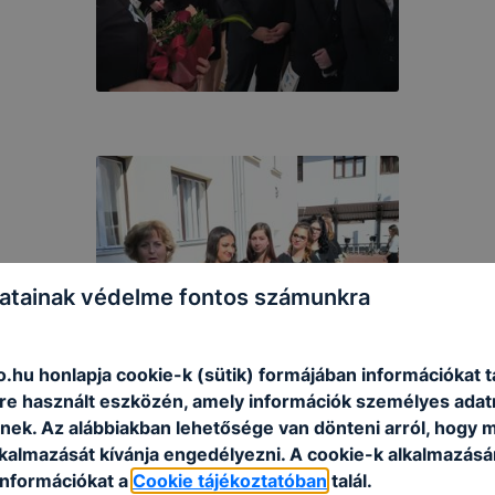
atainak védelme fontos számunkra
.hu honlapja cookie-k (sütik) formájában információkat t
e használt eszközén, amely információk személyes adat
nek. Az alábbiakban lehetősége van dönteni arról, hogy m
lkalmazását kívánja engedélyezni. A cookie-k alkalmazásá
információkat a
Cookie tájékoztatóban
talál.