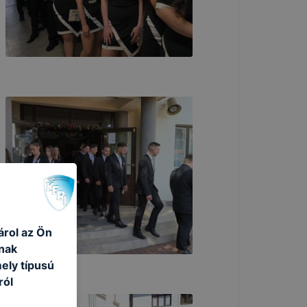
árol az Ön
nak
ely típusú
ról