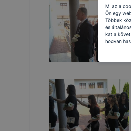
Mi az a coo
Ön egy web
Többek közö
és általáno
kat a követ
hogyan hasz
részeit lát
biztosítsun
oldalunkat,
cookie-kat
változtatás
a cookie-ka
mivel a coo
megkönnyít
megakadályo
lesznek kép
tervezettől