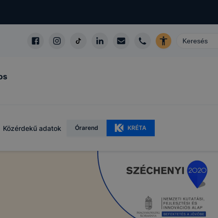
os
Közérdekű adatok
Órarend
KRÉTA