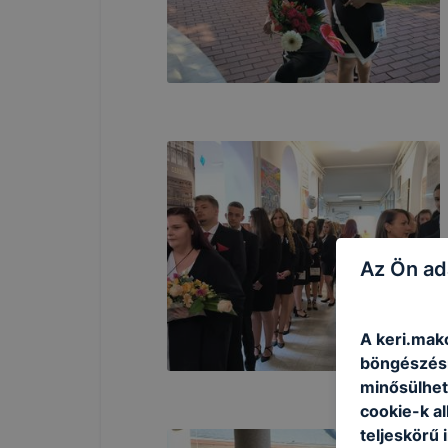
Az Ön ad
A keri.mako
böngészésr
minősülhet
cookie-k a
teljeskörű 