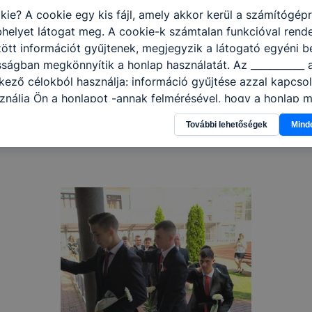
kie? A cookie egy kis fájl, amely akkor kerül a számítógép
helyet látogat meg. A cookie-k számtalan funkcióval rend
tt információt gyűjtenek, megjegyzik a látogató egyéni beá
sságban megkönnyítik a honlap használatát. Az ___________ 
kező célokból használja: információ gyűjtése azzal kapcso
nálja Ön a honlapot -annak felmérésével, hogy a honlap m
ogatja, vagy használja leginkább, így megtudhatjuk, hogyan
További lehetőségek
Mind
k Önnek még jobb felhasználói élményt, ha ismét meglátog
 honlap fejlesztése. Hogyan ellenőrizheti és hogyan tudja k
? Minden modern böngésző engedélyezi a cookie-k beállít
át. A legtöbb böngésző alapértelmezettként automatikusan
t, de ezek általában megváltoztathatók. Felhívjuk figyelmé
kie-k célja honlapunk használhatóságának és folyamataina
ése vagy lehetővé tétele, a cookie-k alkalmazásának
zása vagy törlése által előfordulhat, hogy felhasználóink
esek honlapunk funkcióinak teljes körű használatára, vagy
 eltérően fog működni böngészőjében.