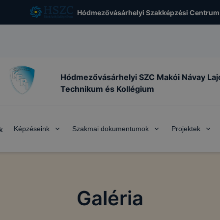
Hódmezővásárhelyi Szakképzési Centrum
Hódmezővásárhelyi SZC Makói Návay Laj
Technikum és Kollégium
Képzéseink
Szakmai dokumentumok
Projektek
k
Galéria