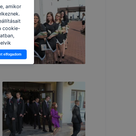
re, amikor
elkeznek.
llításait
a cookie-
latban,
elyik
et elfogadom
atja
ikapcsolni a
ásának a
 elfogadja
t, hogy
k
 nem
 a honlap a