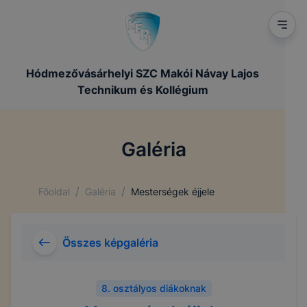
Hódmezővásárhelyi SZC Makói Návay Lajos
Technikum és Kollégium
Galéria
/
/
Főoldal
Galéria
Mesterségek éjjele
Összes képgaléria
8. osztályos diákoknak