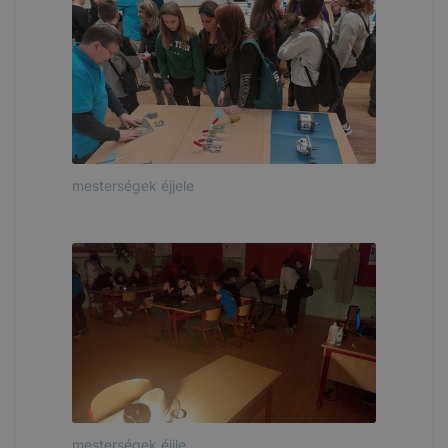
mesterségek éjjele
mesterségek éjjle