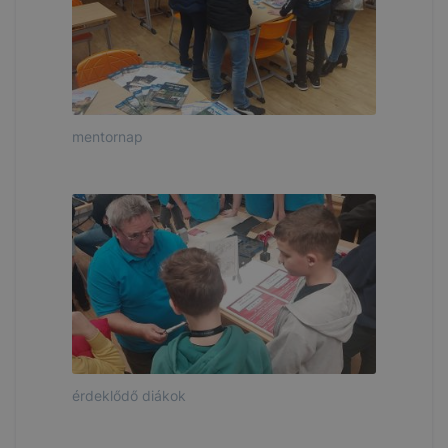
mentornap
érdeklődő diákok