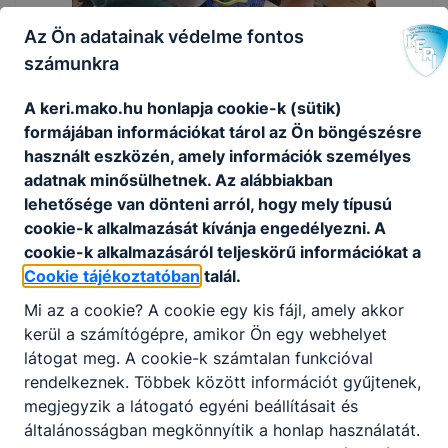
Az Ön adatainak védelme fontos
számunkra
A keri.mako.hu honlapja cookie-k (sütik)
formájában információkat tárol az Ön böngészésre
mesterségek éjjele
használt eszközén, amely információk személyes
adatnak minősülhetnek. Az alábbiakban
lehetősége van dönteni arról, hogy mely típusú
cookie-k alkalmazását kívánja engedélyezni. A
cookie-k alkalmazásáról teljeskörű információkat a
Cookie tájékoztatóban
talál.
Mi az a cookie? A cookie egy kis fájl, amely akkor
kerül a számítógépre, amikor Ön egy webhelyet
látogat meg. A cookie-k számtalan funkcióval
rendelkeznek. Többek között információt gyűjtenek,
mesterségek éjjele
megjegyzik a látogató egyéni beállításait és
általánosságban megkönnyítik a honlap használatát.