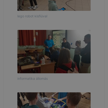
lego robot kisfiúval
informatika állomás