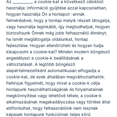
Az ___________ a cookie-kat a következő célokból
használja: információ gyűjtése azzal kapcsolatban,
hogyan használja Ön a honlapot -annak
felmérésével, hogy a honlap melyik részeit látogatja,
vagy használja leginkább, így megtudhatjuk, hogyan
biztosítsunk Önnek még jobb felhasználói élményt,
ha ismét meglátogatja oldalunkat, honlap
fejlesztése. Hogyan ellenőrizheti és hogyan tudja
kikapcsolni a cookie-kat? Minden modern böngésző
mesterségek éjjele
engedélyezi a cookie-k beállításának a
változtatását. A legtöbb böngésző
alapértelmezettként automatikusan elfogadja a
cookie-kat, de ezek általában megváltoztathatók.
Felhívjuk figyelmét, hogy mivel a cookie-k célja
honlapunk használhatóságának és folyamatainak
megkönnyítése vagy lehetővé tétele, a cookie-k
alkalmazásának megakadályozása vagy törlése által
előfordulhat, hogy felhasználóink nem lesznek
képesek honlapunk funkcióinak teljes körű