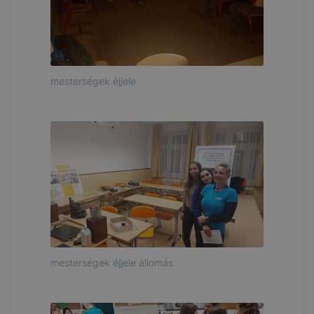
mesterségek éjjele
mesterségek éjjele állomás