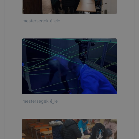
mesterségek éjjele
mesterségek éjjle