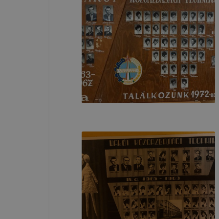
változtatás
a cookie-ka
mivel a coo
megkönnyít
megakadályo
lesznek kép
tervezettől