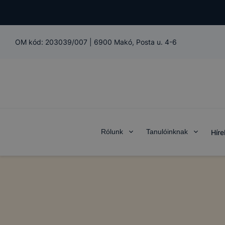
OM kód:
203039/007
|
6900 Makó, Posta u. 4-6
Rólunk
Tanulóinknak
Híre