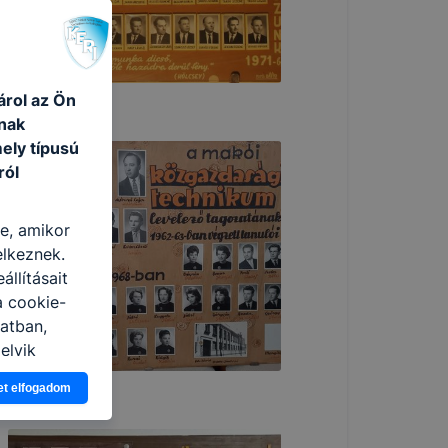
árol az Ön
nak
ely típusú
ról
re, amikor
elkeznek.
llításait
a cookie-
latban,
elyik
et elfogadom
atja
ikapcsolni a
ásának a