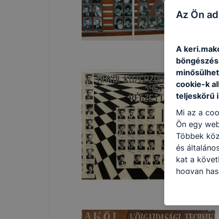
Az Ön ad
A keri.mako
böngészésr
minősülhet
cookie-k a
teljeskörű 
Mi az a coo
Ön egy web
Többek közö
és általáno
kat a követ
hogyan hasz
részeit lát
biztosítsun
oldalunkat,
cookie-kat