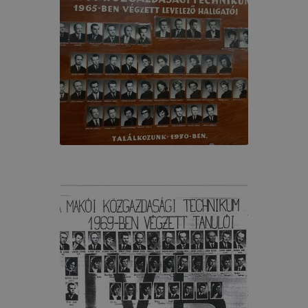
át. A legtöbb böngésző alapértelmezettként automatikusan
t, de ezek általában megváltoztathatók. Felhívjuk figyelmé
kie-k célja honlapunk használhatóságának és folyamataina
ése vagy lehetővé tétele, a cookie-k alkalmazásának
zása vagy törlése által előfordulhat, hogy felhasználóink
esek honlapunk funkcióinak teljes körű használatára, vagy
 eltérően fog működni böngészőjében.