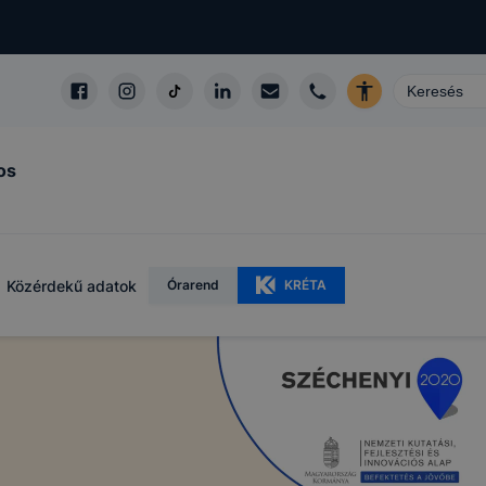
os
Közérdekű adatok
Órarend
KRÉTA