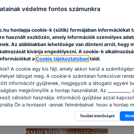
atainak védelme fontos számunkra
.hu honlapja cookie-k (sütik) formájában információkat t
e használt eszközén, amely információk személyes adat
nek. Az alábbiakban lehetősége van dönteni arról, hogy m
lkalmazását kívánja engedélyezni. A cookie-k alkalmazásá
információkat a
Cookie tájékoztatóban
talál.
kie? A cookie egy kis fájl, amely akkor kerül a számítógép
helyet látogat meg. A cookie-k számtalan funkcióval rend
tt információt gyűjtenek, megjegyzik a látogató egyéni beá
sságban megkönnyítik a honlap használatát. Az ___________ 
kező célokból használja: információ gyűjtése azzal kapcso
nálja Ön a honlapot -annak felmérésével, hogy a honlap m
ogatja, vagy használja leginkább, így megtudhatjuk, hogyan
További lehetőségek
Mind
k Önnek még jobb felhasználói élményt, ha ismét meglátog
 honlap fejlesztése. Hogyan ellenőrizheti és hogyan tudja k
? Minden modern böngésző engedélyezi a cookie-k beállít