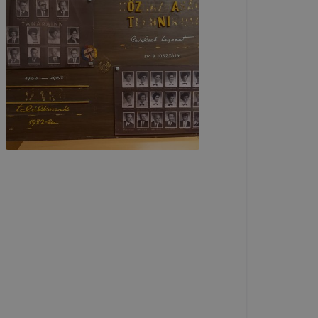
 elfogadja
t, hogy
k
 nem
 a honlap a