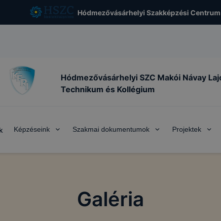
Hódmezővásárhelyi Szakképzési Centrum
Hódmezővásárhelyi SZC Makói Návay Laj
Technikum és Kollégium
Képzéseink
Szakmai dokumentumok
Projektek
k
Galéria