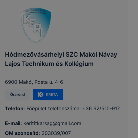
Hódmezővásárhelyi SZC Makói Návay
Lajos Technikum és Kollégium
6900 Makó, Posta u. 4-6
Órarend
KRÉTA
Telefon:
Főépület telefonszáma: +36 62/510-917
E-mail:
kerititkarsag@gmail.com
OM azonosító:
203039/007