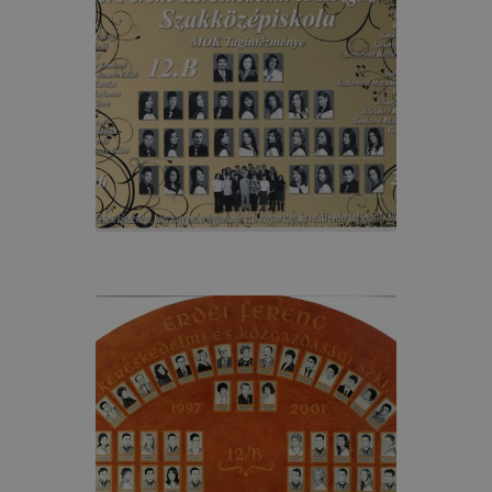
át. A legtöbb böngésző alapértelmezettként automatikusan
t, de ezek általában megváltoztathatók. Felhívjuk figyelmé
kie-k célja honlapunk használhatóságának és folyamataina
ése vagy lehetővé tétele, a cookie-k alkalmazásának
zása vagy törlése által előfordulhat, hogy felhasználóink
esek honlapunk funkcióinak teljes körű használatára, vagy
 eltérően fog működni böngészőjében.