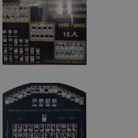
 elfogadja
t, hogy
k
 nem
 a honlap a