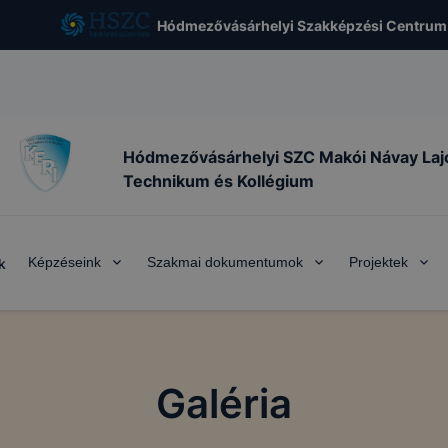
Hódmezővásárhelyi Szakképzési Centrum
Hódmezővásárhelyi SZC Makói Návay Laj
Technikum és Kollégium
Képzéseink
Szakmai dokumentumok
Projektek
k
Galéria