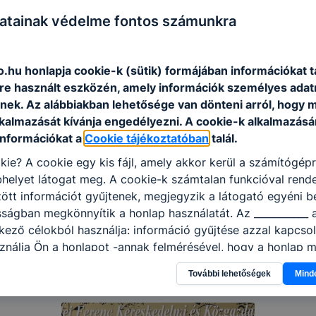
atainak védelme fontos számunkra
.hu honlapja cookie-k (sütik) formájában információkat t
e használt eszközén, amely információk személyes adat
nek. Az alábbiakban lehetősége van dönteni arról, hogy m
lkalmazását kívánja engedélyezni. A cookie-k alkalmazásá
információkat a
Cookie tájékoztatóban
talál.
kie? A cookie egy kis fájl, amely akkor kerül a számítógép
helyet látogat meg. A cookie-k számtalan funkcióval rend
tt információt gyűjtenek, megjegyzik a látogató egyéni beá
sságban megkönnyítik a honlap használatát. Az ___________ 
kező célokból használja: információ gyűjtése azzal kapcso
nálja Ön a honlapot -annak felmérésével, hogy a honlap m
ogatja, vagy használja leginkább, így megtudhatjuk, hogyan
További lehetőségek
Mind
k Önnek még jobb felhasználói élményt, ha ismét meglátog
 honlap fejlesztése. Hogyan ellenőrizheti és hogyan tudja k
? Minden modern böngésző engedélyezi a cookie-k beállít