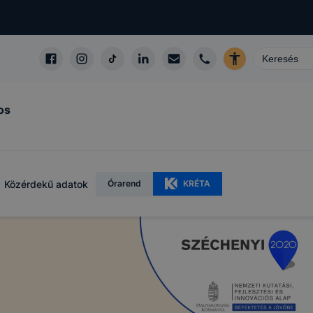
os
Közérdekű adatok
Órarend
KRÉTA