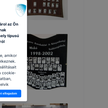
árol az Ön
nak
ely típusú
ról
re, amikor
elkeznek.
llításait
a cookie-
latban,
elyik
et elfogadom
atja
ikapcsolni a
ásának a