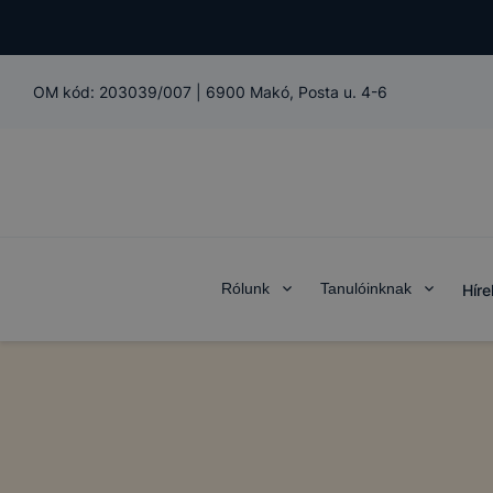
OM kód:
203039/007
|
6900 Makó, Posta u. 4-6
Rólunk
Tanulóinknak
Híre