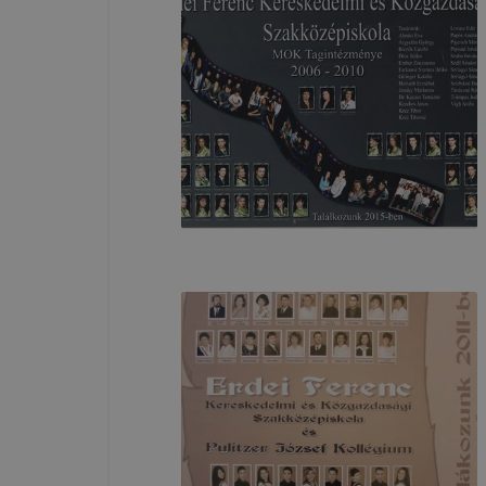
változtatás
a cookie-ka
mivel a coo
megkönnyít
megakadályo
lesznek kép
tervezettől