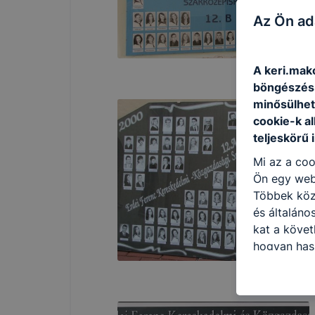
Az Ön ad
A keri.mako
böngészésr
minősülhet
cookie-k a
teljeskörű 
Mi az a coo
Ön egy web
Többek közö
és általáno
kat a követ
hogyan hasz
részeit lát
biztosítsun
oldalunkat,
cookie-kat