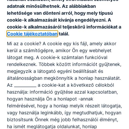
szemmérték és térlátás, kézügyesség, precizitás,
adatnak minősülhetnek. Az alábbiakban
csapatmunka.
lehetősége van dönteni arról, hogy mely típusú
cookie-k alkalmazását kívánja engedélyezni. A
cookie-k alkalmazásáról teljeskörű információkat a
A SZAKKÉPZETTSÉGGEL RENDELKEZŐ
Cookie tájékoztatóban
talál.
alkalmazza és értelmezi a műszaki
Mi az a cookie? A cookie egy kis fájl, amely akkor
ábrázolás módszereit, építészeti terveket,
kerül a számítógépre, amikor Ön egy webhelyet
egyszerű burkolati terveket készít;
látogat meg. A cookie-k számtalan funkcióval
a munkaterület felmérését követően a
rendelkeznek. Többek között információt gyűjtenek,
mellékelt tervek alapján megtervezi a
megjegyzik a látogató egyéni beállításait és
munka technológiai sorrendjét és
általánosságban megkönnyítik a honlap használatát.
meghatározza az ahhoz szükséges
Az ___________ a cookie-kat a következő célokból
anyagmennyiséget;
használja: információ gyűjtése azzal kapcsolatban,
alkalmazza a munkavégzéshez szükséges
hogyan használja Ön a honlapot -annak
eszközöket, szerszámokat, gépeket,
felmérésével, hogy a honlap melyik részeit látogatja,
berendezéseket és mérőeszközöket;
vagy használja leginkább, így megtudhatjuk, hogyan
vízszintes és függőleges felületre kültéri-
biztosítsunk Önnek még jobb felhasználói élményt,
és beltéri hidegburkolatot, díszburkolatot,
ha ismét meglátogatja oldalunkat, honlap