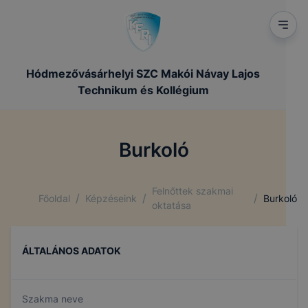
Hódmezővásárhelyi SZC Makói Návay Lajos
Technikum és Kollégium
Burkoló
Felnőttek szakmai
/
/
/
Főoldal
Képzéseink
Burkoló
oktatása
ÁLTALÁNOS ADATOK
Szakma neve