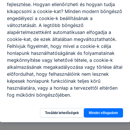
mozaikburkolatot készít.
fejlesztése. Hogyan ellenőrizheti és hogyan tudja
kikapcsolni a cookie-kat? Minden modern böngésző
engedélyezi a cookie-k beállításának a
ISKOLASPECIFIKUS INFORMÁCIÓK A KÉPZÉSHEZ
változtatását. A legtöbb böngésző
alapértelmezettként automatikusan elfogadja a
Javasoljuk az online ELŐJELENTKEZÉST, ebben
cookie-kat, de ezek általában megváltoztathatók.
az esetben felvesszük veled a kapcsolatot a
Felhívjuk figyelmét, hogy mivel a cookie-k célja
megadott elérhetőségeiden.
honlapunk használhatóságának és folyamatainak
ÉRDEKLŐDNI a lenti elérhetőségek valamelyikén
megkönnyítése vagy lehetővé tétele, a cookie-k
vagy személyesen lehetséges az iskolában 2026
alkalmazásának megakadályozása vagy törlése által
augusztus 12-ig
előfordulhat, hogy felhasználóink nem lesznek
Szerdánként 08:00-tól 13:00-ig a 06-62-510-917-
képesek honlapunk funkcióinak teljes körű
es telefonszámon lehet.
használatára, vagy a honlap a tervezettől eltérően
E-mail cím: kerititkarsag[kukac]gmail.com
fog működni böngészőjében.
Megosztás
További lehetőségek
Mindet elfogadom