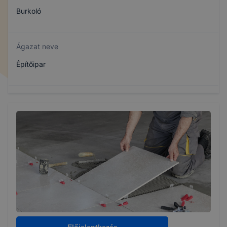
Burkoló
Ágazat neve
Építőipar
Szakmajegyzék száma
407320603
Képzés időtartama
1 év
Választható szakmairányok:
Nem válaszható