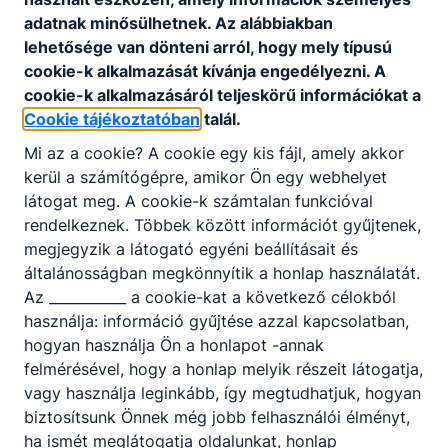
védőfelszereléseket.
adatnak minősülhetnek. Az alábbiakban
Ajánlott minden ﬁatal számára, akit érdekel a
lehetősége van dönteni arról, hogy mely típusú
kisebb-nagyobb acélszerkezetek, csőhálózatok,
cookie-k alkalmazását kívánja engedélyezni. A
gépelemek, tartályok hegesztése, aki szeret
cookie-k alkalmazásáról teljeskörű információkat a
alkotni, szerszámokat használni.
Cookie tájékoztatóban
talál.
Mi az a cookie? A cookie egy kis fájl, amely akkor
kerül a számítógépre, amikor Ön egy webhelyet
KOMPETENCIAELVÁRÁS
látogat meg. A cookie-k számtalan funkcióval
Kézügyesség, önállóság, felelősségtudat,
rendelkeznek. Többek között információt gyűjtenek,
csapatban való együttműködés, precizitás,
megjegyzik a látogató egyéni beállításait és
problémamegoldó képesség.
általánosságban megkönnyítik a honlap használatát.
Az ___________ a cookie-kat a következő célokból
használja: információ gyűjtése azzal kapcsolatban,
A SZAKKÉPZETTSÉGGEL RENDELKEZŐ
hogyan használja Ön a honlapot -annak
műszaki rajzokat, szerelési terveket olvas
felmérésével, hogy a honlap melyik részeit látogatja,
és értelmezi a kapcsolódó utasításokat,
vagy használja leginkább, így megtudhatjuk, hogyan
szabályozásokat;
biztosítsunk Önnek még jobb felhasználói élményt,
beüzemeli a munkavégzéshez szükséges
ha ismét meglátogatja oldalunkat, honlap