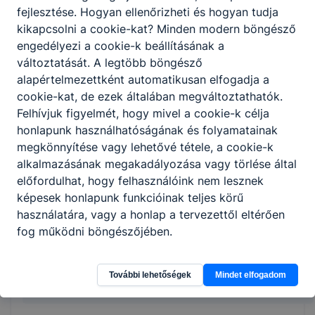
gépeket, ellenőrzi a gépeken a
fejlesztése. Hogyan ellenőrizheti és hogyan tudja
tanúsítványok érvényességét;
kikapcsolni a cookie-kat? Minden modern böngésző
előkészíti a munkadarabokat, elvégzi a
engedélyezi a cookie-k beállításának a
szükséges vágásokat, darabolásokat,
változtatását. A legtöbb böngésző
illetve a hegesztést;
alapértelmezettként automatikusan elfogadja a
önellenőrzést végez a munka megkezdése
cookie-kat, de ezek általában megváltoztathatók.
előtt és közben;
Felhívjuk figyelmét, hogy mivel a cookie-k célja
művelet befejezése után a rendelkezésre
honlapunk használhatóságának és folyamatainak
álló diagnosztikai eljárásokkal ellenőrzi az
megkönnyítése vagy lehetővé tétele, a cookie-k
elvégzett munka minőségét, a varrat hibáit
alkalmazásának megakadályozása vagy törlése által
javítja;
előfordulhat, hogy felhasználóink nem lesznek
betartja és betartatja a munkabiztonsági
képesek honlapunk funkcióinak teljes körű
és környezetvédelmi előírásokat.
használatára, vagy a honlap a tervezettől eltérően
fog működni böngészőjében.
További lehetőségek
Mindet elfogadom
Megosztás