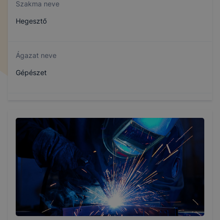
Szakma neve
Hegesztő
Ágazat neve
Gépészet
Szakmajegyzék száma
407151008
Képzés időtartama
3 év
Választható szakmairányok: