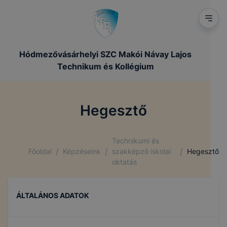
Hódmezővásárhelyi SZC Makói Návay Lajos
Technikum és Kollégium
Hegesztő
Technikumi és
/
/
/
Főoldal
Képzéseink
szakképző iskolai
Hegesztő
oktatás
ÁLTALÁNOS ADATOK